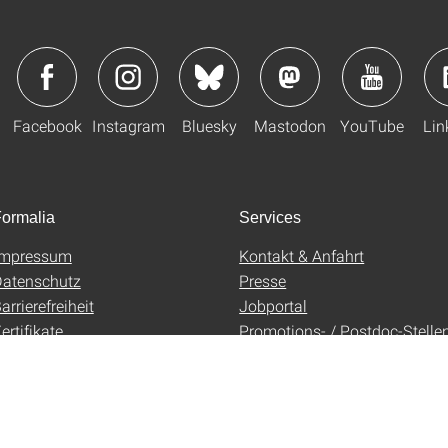
Facebook
Instagram
Bluesky
Mastodon
YouTube
Lin
ormalia
Services
Impressum
Kontakt & Anfahrt
atenschutz
Presse
arrierefreiheit
Jobportal
ertifikate
Promotions- / Postdoc-Stelle
AGB
Uni-Shop